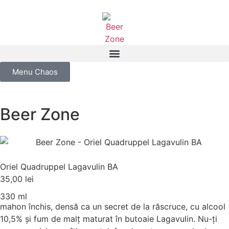
Menu Chaos
Beer Zone
Oriel Quadruppel Lagavulin BA
35,00
lei
330 ml
mahon închis, densă ca un secret de la răscruce, cu alcool
10,5% și fum de malț maturat în butoaie Lagavulin. Nu-ți