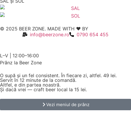
SAL şi SOL
© 2025 BEER ZONE. MADE WITH ❤️ BY
VMWeb
info@beerzone.ro
0790 654 455
L–V | 12:00–16:00
Prânz la Beer Zone
O supă și un fel consistent. În fiecare zi, altfel.
49 lei.
Servit în 12 minute de la comandă.
Altfel, e din partea noastră.
Și dacă vrei — craft beer local la 15 lei.
Vezi meniul de prânz