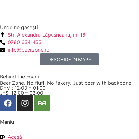
Unde ne găseşti
Str. Alexandru Lăpuşneanu, nr. 16
0790 654 455
info@beerzone.ro
DESCHIDE ÎN MAPS
Behind the Foam
Beer Zone. No fluff. No fakery. Just beer with backbone.
D–Mi: 12:00 – 01:00
J–S: 12:00 – 02:00
Meniu
Acasă