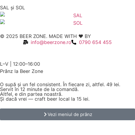
SAL şi SOL
© 2025 BEER ZONE. MADE WITH ❤️ BY
VMWeb
info@beerzone.ro
0790 654 455
L–V | 12:00–16:00
Prânz la Beer Zone
O supă și un fel consistent. În fiecare zi, altfel.
49 lei.
Servit în 12 minute de la comandă.
Altfel, e din partea noastră.
Și dacă vrei — craft beer local la 15 lei.
Vezi meniul de prânz