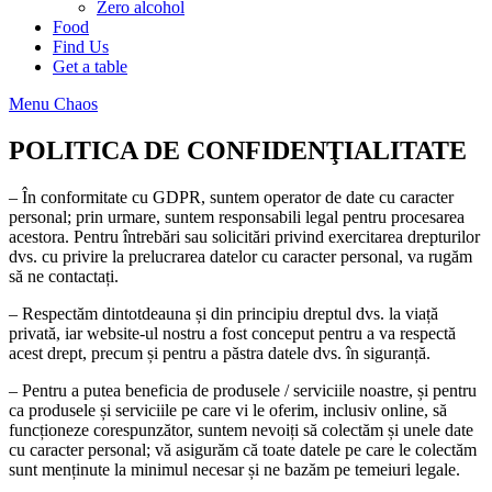
Zero alcohol
Food
Find Us
Get a table
Menu Chaos
POLITICA DE CONFIDENŢIALITATE
– În conformitate cu GDPR, suntem operator de date cu caracter
personal; prin urmare, suntem responsabili legal pentru procesarea
acestora. Pentru întrebări sau solicitări privind exercitarea drepturilor
dvs. cu privire la prelucrarea datelor cu caracter personal, va rugăm
să ne contactați.
– Respectăm dintotdeauna și din principiu dreptul dvs. la viață
privată, iar website-ul nostru a fost conceput pentru a va respectă
acest drept, precum și pentru a păstra datele dvs. în siguranță.
– Pentru a putea beneficia de produsele / serviciile noastre, și pentru
ca produsele și serviciile pe care vi le oferim, inclusiv online, să
funcționeze corespunzător, suntem nevoiți să colectăm și unele date
cu caracter personal; vă asigurăm că toate datele pe care le colectăm
sunt menținute la minimul necesar și ne bazăm pe temeiuri legale.