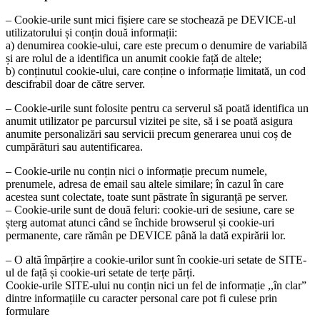
– Cookie-urile sunt mici fișiere care se stochează pe DEVICE-ul
utilizatorului și conțin două informații:
a) denumirea cookie-ului, care este precum o denumire de variabilă
și are rolul de a identifica un anumit cookie față de altele;
b) conținutul cookie-ului, care conține o informație limitată, un cod
descifrabil doar de către server.
– Cookie-urile sunt folosite pentru ca serverul să poată identifica un
anumit utilizator pe parcursul vizitei pe site, să i se poată asigura
anumite personalizări sau servicii precum generarea unui coș de
cumpărături sau autentificarea.
– Cookie-urile nu conțin nici o informație precum numele,
prenumele, adresa de email sau altele similare; în cazul în care
acestea sunt colectate, toate sunt păstrate în siguranță pe server.
– Cookie-urile sunt de două feluri: cookie-uri de sesiune, care se
șterg automat atunci când se închide browserul și cookie-uri
permanente, care rămân pe DEVICE până la dată expirării lor.
– O altă împărțire a cookie-urilor sunt în cookie-uri setate de SITE-
ul de față și cookie-uri setate de terțe părți.
Cookie-urile SITE-ului nu conțin nici un fel de informație ,,în clar”
dintre informațiile cu caracter personal care pot fi culese prin
formulare