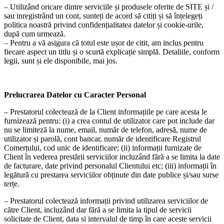
– Utilizând oricare dintre serviciile și produsele oferite de SITE și /
sau inregistrând un cont, sunteți de acord să citiți și să înțelegeți
politica noastră privind confidențialitatea datelor și cookie-urile,
după cum urmează.
– Pentru a vă asigura că totul este ușor de citit, am inclus pentru
fiecare aspect un titlu și o scurtă explicație simplă. Detaliile, conform
legii, sunt și ele disponibile, mai jos.
Prelucrarea Datelor cu Caracter Personal
– Prestatorul colectează de la Client informațiile pe care acesta le
furnizează pentru: (i) a crea contul de utilizator care pot include dar
nu se limiteză la nume, email, număr de telefon, adresă, nume de
utilizator și parolă, cont bancar, număr de identificare Registrul
Comerțului, cod unic de identificare; (ii) informații furnizate de
Client în vederea prestării serviciilor incluzând fără a se limita la date
de facturare, date privind personalul Clientului etc; (iii) informații în
legătură cu prestarea serviciilor obținute din date publice și/sau surse
terțe.
– Prestatorul colectează informații privind utilizarea serviciilor de
către Client, incluzând dar fără a se limita la tipul de servicii
solicitate de Client, data si intervalul de timp în care aceste servicii