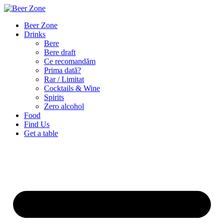
Beer Zone
Drinks
Bere
Bere draft
Ce recomandăm
Prima dată?
Rar / Limitat
Cocktails & Wine
Spirits
Zero alcohol
Food
Find Us
Get a table