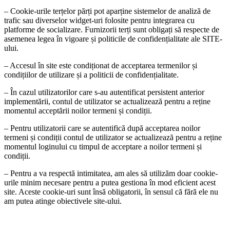
– Cookie-urile terțelor părți pot aparține sistemelor de analiză de
trafic sau diverselor widget-uri folosite pentru integrarea cu
platforme de socializare. Furnizorii terți sunt obligați să respecte de
asemenea legea în vigoare și politicile de confidențialitate ale SITE-
ului.
– Accesul în site este condiționat de acceptarea termenilor și
condițiilor de utilizare și a politicii de confidențialitate.
– În cazul utilizatorilor care s-au autentificat persistent anterior
implementării, contul de utilizator se actualizează pentru a reține
momentul acceptării noilor termeni și condiții.
– Pentru utilizatorii care se autentifică după acceptarea noilor
termeni și condiții contul de utilizator se actualizează pentru a reține
momentul loginului cu timpul de acceptare a noilor termeni și
condiții.
– Pentru a va respectă intimitatea, am ales să utilizăm doar cookie-
urile minim necesare pentru a putea gestiona în mod eficient acest
site. Aceste cookie-uri sunt însă obligatorii, în sensul că fără ele nu
am putea atinge obiectivele site-ului.