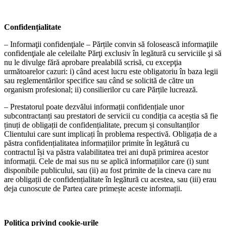
Confidențialitate
– Informaţii confidenţiale – Părțile convin să folosească informaţiile
confidenţiale ale celeilalte Părţi exclusiv în legătură cu serviciile şi să
nu le divulge fără aprobare prealabilă scrisă, cu excepţia
următoarelor cazuri: i) când acest lucru este obligatoriu în baza legii
sau reglementărilor specifice sau când se solicită de către un
organism profesional; ii) consilierilor cu care Părțile lucrează.
– Prestatorul poate dezvălui informații confidențiale unor
subcontractanți sau prestatori de servicii cu condiția ca aceștia să fie
ținuți de obligații de confidențialitate, precum și consultanților
Clientului care sunt implicați în problema respectivă. Obligația de a
păstra confidențialitatea informațiilor primite în legătură cu
contractul își va păstra valabilitatea trei ani după primirea acestor
informații. Cele de mai sus nu se aplică informațiilor care (i) sunt
disponibile publicului, sau (ii) au fost primite de la cineva care nu
are obligații de confidențialitate în legătură cu acestea, sau (iii) erau
deja cunoscute de Partea care primește aceste informații.
Politica privind cookie-urile