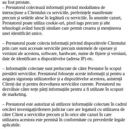
au fost prestate.
– Prestatorul colectează informații privind modalitatea de
interacțiune a Clientului cu serviciile, preferințele manifestate
precum și setările alese în legătură cu serviciile. În anumite cazuri,
Prestatorul poate utiliza cookie-uri, pixel tags precum și alte
tehnologii având funcții similare care permit crearea și menținerea
unei identificări unice.
– Prestatorul poate colecta informații privind dispozitivele Clientului
prin care sunt accesate serviciile precum sistemele de operare și
versiuni ale acestora, software, hardware, nume de fișiere și versiuni,
date de identificare a dispozitivelor (adresa IP) etc.
– Informațiile colectate sunt prelucrate de către Prestator în scopul
prestării serviciilor. Prestatorul folosește aceste informații și pentru a
asigura siguranța utilizatorilor și a dispozitivelor acestora, asistență
Clienți dar și pentru dezvoltarea serviciilor curente. Prestatorul nu
dezvăluie către terțe părți informațiile pentru a fi utilizate în scopuri
de marketing.
– Prestatorul este autorizat să utilizeze informațiile colectate în cadrul
oricărei investigații/demers judiciar care are legatură cu utilizarea de
către Client a serviciilor precum și în orice alte cazuri în care
utilizarea acestora este permisă în conformitate cu prevederile legale
aplicabile.