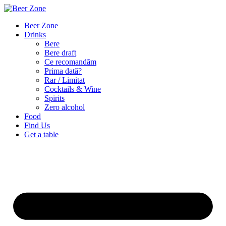
Beer Zone
Drinks
Bere
Bere draft
Ce recomandăm
Prima dată?
Rar / Limitat
Cocktails & Wine
Spirits
Zero alcohol
Food
Find Us
Get a table