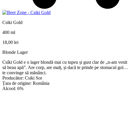
Csiki Gold
400 ml
18,00
lei
Blonde Lager
Csíki Gold e o lager blondă mai cu tupeu și gust clar de „n-am venit
să beau apă”. Are corp, are malț, și dacă te prinde pe stomacul gol…
te convinge să mănânci.
Producător: Csiki Sor
Țara de origine: România
Alcool: 6%