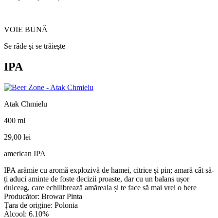
VOIE BUNĂ
Se râde şi se trăieşte
IPA
Atak Chmielu
400 ml
29,00
lei
american IPA
IPA arămie cu aromă explozivă de hamei, citrice și pin; amară cât să-
ți aduci aminte de foste decizii proaste, dar cu un balans ușor
dulceag, care echilibrează amăreala și te face să mai vrei o bere
Producător: Browar Pinta
Țara de origine: Polonia
Alcool: 6.10%