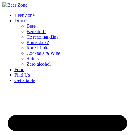
Beer Zone
Drinks
Bere
Bere draft
Ce recomandăm
Prima dată?
Rar / Limitat
Cocktails & Wine
Spirits
Zero alcohol
Food
Find Us
Get a table