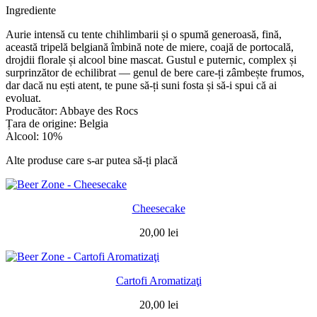
Ingrediente
Aurie intensă cu tente chihlimbarii și o spumă generoasă, fină,
această tripelă belgiană îmbină note de miere, coajă de portocală,
drojdii florale și alcool bine mascat. Gustul e puternic, complex și
surprinzător de echilibrat — genul de bere care-ți zâmbește frumos,
dar dacă nu ești atent, te pune să-ți suni fosta și să-i spui că ai
evoluat.
Producător: Abbaye des Rocs
Țara de origine: Belgia
Alcool: 10%
Alte produse care s-ar putea să-ți placă
Cheesecake
20,00
lei
Cartofi Aromatizaţi
20,00
lei