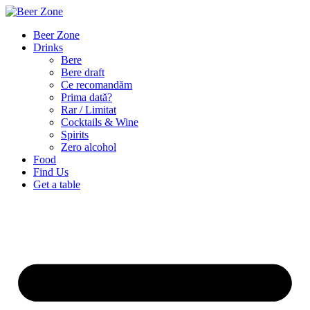
Beer Zone
Drinks
Bere
Bere draft
Ce recomandăm
Prima dată?
Rar / Limitat
Cocktails & Wine
Spirits
Zero alcohol
Food
Find Us
Get a table