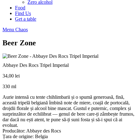
Zero alcohol
Food
Find Us
Get a table
Menu Chaos
Beer Zone
Abbaye Des Rocs Tripel Imperial
34,00
lei
330 ml
Aurie intensă cu tente chihlimbarii și o spumă generoasă, fină,
această tripelă belgiană îmbină note de miere, coajă de portocală,
drojdii florale și alcool bine mascat. Gustul e puternic, complex și
surprinzător de echilibrat — genul de bere care-ți zâmbește frumos,
dar dacă nu ești atent, te pune să-ți suni fosta și să-i spui că ai
evoluat.
Producător: Abbaye des Rocs
Țara de origine: Belgia