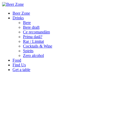
Beer Zone
Drinks
Bere
Bere draft
Ce recomandăm
Prima dată?
Rar / Limitat
Cocktails & Wine
Spirits
Zero alcohol
Food
Find Us
Get a table