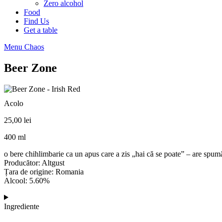
Zero alcohol
Food
Find Us
Get a table
Menu Chaos
Beer Zone
Acolo
25,00
lei
400 ml
o bere chihlimbarie ca un apus care a zis „hai că se poate” – are spum
Producător: Altgust
Țara de origine: Romania
Alcool: 5.60%
Ingrediente