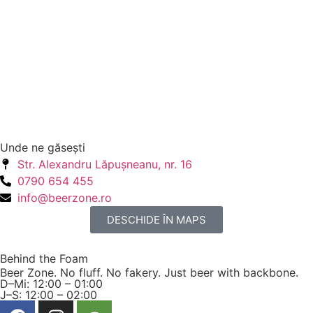
Unde ne găseşti
Str. Alexandru Lăpuşneanu, nr. 16
0790 654 455
info@beerzone.ro
DESCHIDE ÎN MAPS
Behind the Foam
Beer Zone. No fluff. No fakery. Just beer with backbone.
D–Mi: 12:00 – 01:00
J–S: 12:00 – 02:00