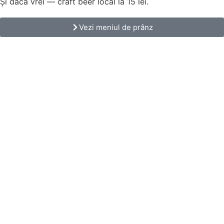
Și dacă vrei — craft beer local la 15 lei.
Vezi meniul de prânz