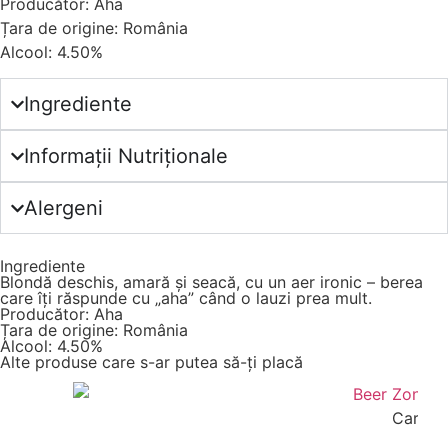
Producător: Aha
Țara de origine: România
Alcool: 4.50%
Ingrediente
Informații Nutriționale
Alergeni
Ingrediente
Blondă deschis, amară și seacă, cu un aer ironic – berea
care îți răspunde cu „aha” când o lauzi prea mult.
Producător: Aha
Țara de origine: România
Alcool: 4.50%
Alte produse care s-ar putea să-ți placă
Cartofi
18