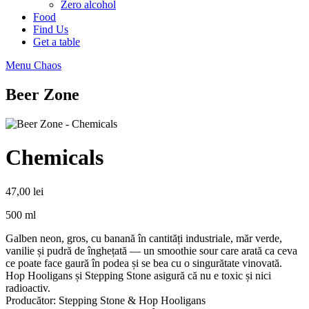
Zero alcohol
Food
Find Us
Get a table
Menu Chaos
Beer Zone
Chemicals
47,00
lei
500 ml
Galben neon, gros, cu banană în cantități industriale, măr verde,
vanilie și pudră de înghețată — un smoothie sour care arată ca ceva
ce poate face gaură în podea și se bea cu o singurătate vinovată.
Hop Hooligans și Stepping Stone asigură că nu e toxic și nici
radioactiv.
Producător: Stepping Stone & Hop Hooligans