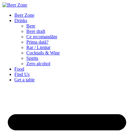
Beer Zone
Drinks
Bere
Bere draft
Ce recomandăm
Prima dată?
Rar / Limitat
Cocktails & Wine
Spirits
Zero alcohol
Food
Find Us
Get a table