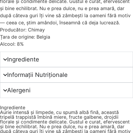
florale și condimente delicate. Gustul e curat, efervescent
și bine echilibrat. Nu e prea dulce, nu e prea amară, dar
după câteva guri îți vine să zâmbești la oameni fără motiv
— ceea ce, știm amândoi, înseamnă că deja lucrează.
Producător: Chimay
Țara de origine: Belgia
Alcool: 8%
Ingrediente
Informații Nutriționale
Alergeni
Ingrediente
Aurie intensă și limpede, cu spumă albă fină, această
tripelă trappistă îmbină miere, fructe galbene, drojdii
florale și condimente delicate. Gustul e curat, efervescent
și bine echilibrat. Nu e prea dulce, nu e prea amară, dar
după câteva guri îți vine să zâmbești la oameni fără motiv