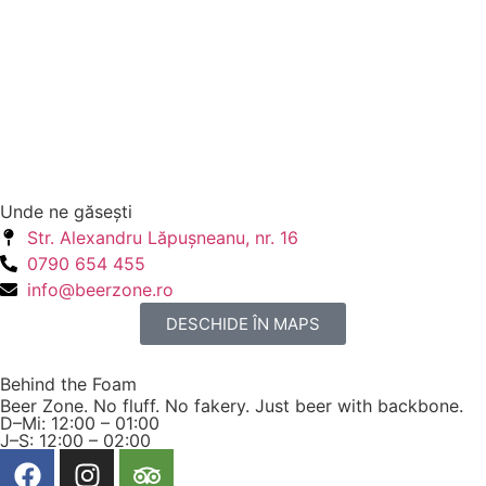
Unde ne găseşti
Str. Alexandru Lăpuşneanu, nr. 16
0790 654 455
info@beerzone.ro
DESCHIDE ÎN MAPS
Behind the Foam
Beer Zone. No fluff. No fakery. Just beer with backbone.
D–Mi: 12:00 – 01:00
J–S: 12:00 – 02:00