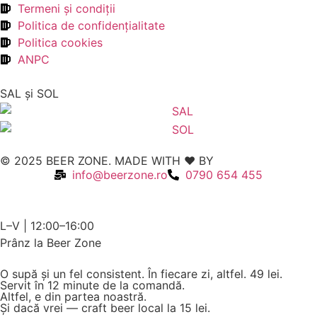
Termeni şi condiţii
Politica de confidenţialitate
Politica cookies
ANPC
SAL şi SOL
© 2025 BEER ZONE. MADE WITH ❤️ BY
VMWeb
info@beerzone.ro
0790 654 455
L–V | 12:00–16:00
Prânz la Beer Zone
O supă și un fel consistent. În fiecare zi, altfel.
49 lei.
Servit în 12 minute de la comandă.
Altfel, e din partea noastră.
Și dacă vrei — craft beer local la 15 lei.