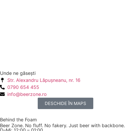
Unde ne găseşti
Str. Alexandru Lăpuşneanu, nr. 16
0790 654 455
info@beerzone.ro
DESCHIDE ÎN MAPS
Behind the Foam
Beer Zone. No fluff. No fakery. Just beer with backbone.
D–Mi: 12:00 – 01:00