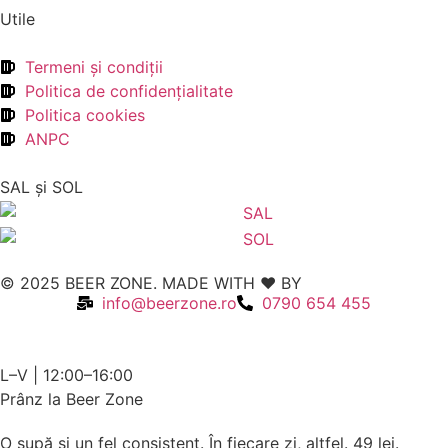
Utile
Termeni şi condiţii
Politica de confidenţialitate
Politica cookies
ANPC
SAL şi SOL
© 2025 BEER ZONE. MADE WITH ❤️ BY
VMWeb
info@beerzone.ro
0790 654 455
L–V | 12:00–16:00
Prânz la Beer Zone
O supă și un fel consistent. În fiecare zi, altfel.
49 lei.