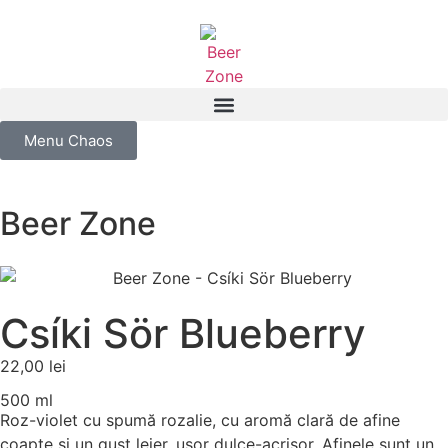
Menu Chaos
Beer Zone
Csíki Sör Blueberry
22,00
lei
500 ml
Roz-violet cu spumă rozalie, cu aromă clară de afine
coapte și un gust lejer, ușor dulce-acrișor. Afinele sunt un