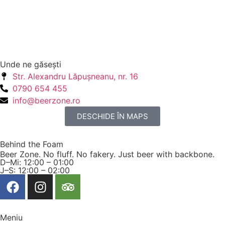
Unde ne găseşti
Str. Alexandru Lăpuşneanu, nr. 16
0790 654 455
info@beerzone.ro
DESCHIDE ÎN MAPS
Behind the Foam
Beer Zone. No fluff. No fakery. Just beer with backbone.
D–Mi: 12:00 – 01:00
J–S: 12:00 – 02:00
Meniu