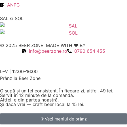
ANPC
SAL şi SOL
© 2025 BEER ZONE. MADE WITH ❤️ BY
VMWeb
info@beerzone.ro
0790 654 455
L–V | 12:00–16:00
Prânz la Beer Zone
O supă și un fel consistent. În fiecare zi, altfel.
49 lei.
Servit în 12 minute de la comandă.
Altfel, e din partea noastră.
Și dacă vrei — craft beer local la 15 lei.
Vezi meniul de prânz