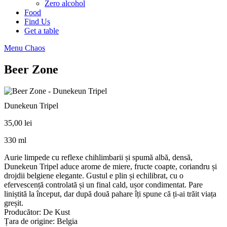
Zero alcohol
Food
Find Us
Get a table
Menu Chaos
Beer Zone
Dunekeun Tripel
35,00
lei
330 ml
Aurie limpede cu reflexe chihlimbarii și spumă albă, densă,
Dunekeun Tripel aduce arome de miere, fructe coapte, coriandru și
drojdii belgiene elegante. Gustul e plin și echilibrat, cu o
efervescență controlată și un final cald, ușor condimentat. Pare
liniștită la început, dar după două pahare îți spune că ți-ai trăit viața
greșit.
Producător: De Kust
Țara de origine: Belgia