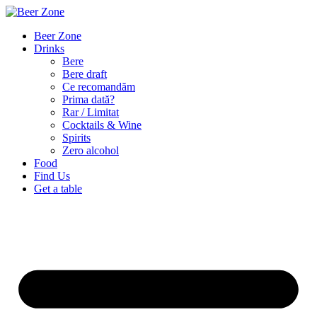
Beer Zone
Drinks
Bere
Bere draft
Ce recomandăm
Prima dată?
Rar / Limitat
Cocktails & Wine
Spirits
Zero alcohol
Food
Find Us
Get a table