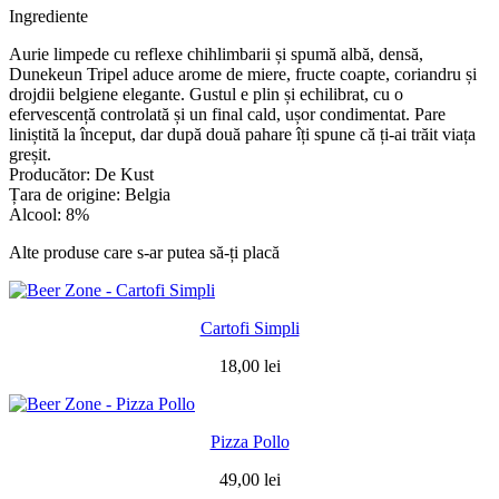
Ingrediente
Aurie limpede cu reflexe chihlimbarii și spumă albă, densă,
Dunekeun Tripel aduce arome de miere, fructe coapte, coriandru și
drojdii belgiene elegante. Gustul e plin și echilibrat, cu o
efervescență controlată și un final cald, ușor condimentat. Pare
liniștită la început, dar după două pahare îți spune că ți-ai trăit viața
greșit.
Producător: De Kust
Țara de origine: Belgia
Alcool: 8%
Alte produse care s-ar putea să-ți placă
Cartofi Simpli
18,00
lei
Pizza Pollo
49,00
lei