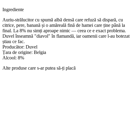
Ingrediente
Auriu-strălucitor cu spumă albă densă care refuză să dispară, cu
citrice, pere, banană și o amăreală fină de hamei care ține până la
final. La 8% nu simți aproape nimic — ceea ce e exact problema.
Duvel înseamnă "diavol" în flamandă, iar oamenii care l-au botezat
știau ce fac.
Producător: Duvel
Țara de origine: Belgia
Alcool: 8%
Alte produse care s-ar putea să-ți placă