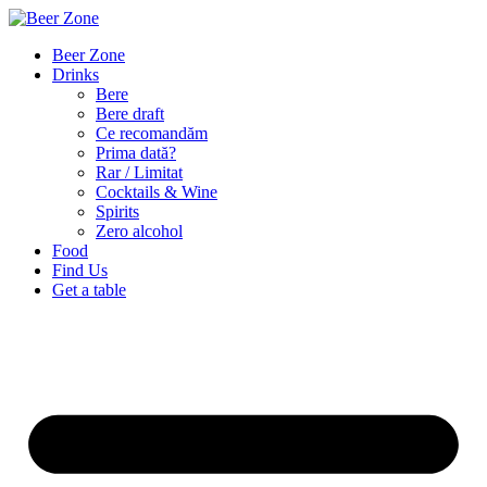
Beer Zone
Drinks
Bere
Bere draft
Ce recomandăm
Prima dată?
Rar / Limitat
Cocktails & Wine
Spirits
Zero alcohol
Food
Find Us
Get a table