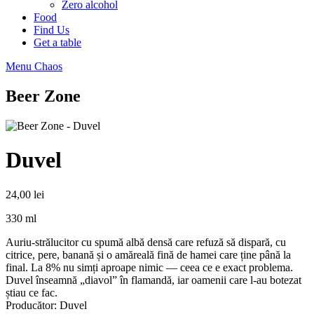
Zero alcohol
Food
Find Us
Get a table
Menu Chaos
Beer Zone
Duvel
24,00
lei
330 ml
Auriu-strălucitor cu spumă albă densă care refuză să dispară, cu
citrice, pere, banană și o amăreală fină de hamei care ține până la
final. La 8% nu simți aproape nimic — ceea ce e exact problema.
Duvel înseamnă „diavol” în flamandă, iar oamenii care l-au botezat
știau ce fac.
Producător: Duvel