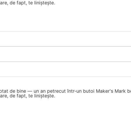
re, de fapt, te liniștește.
tat de bine — un an petrecut într-un butoi Maker's Mark bo
re, de fapt, te liniștește.