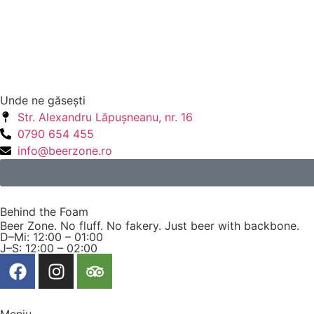
Unde ne găseşti
Str. Alexandru Lăpuşneanu, nr. 16
0790 654 455
info@beerzone.ro
Behind the Foam
Beer Zone. No fluff. No fakery. Just beer with backbone.
D–Mi: 12:00 – 01:00
J–S: 12:00 – 02:00