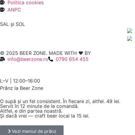
Politica cookies
ANPC
SAL şi SOL
© 2025 BEER ZONE. MADE WITH ❤️ BY
VMWeb
info@beerzone.ro
0790 654 455
L–V | 12:00–16:00
Prânz la Beer Zone
O supă și un fel consistent. În fiecare zi, altfel.
49 lei.
Servit în 12 minute de la comandă.
Altfel, e din partea noastră.
Și dacă vrei — craft beer local la 15 lei.
Vezi meniul de prânz