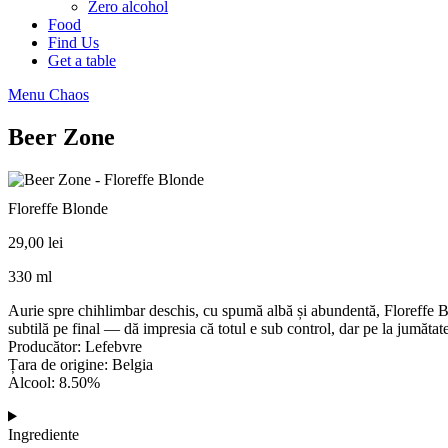
Zero alcohol
Food
Find Us
Get a table
Menu Chaos
Beer Zone
Floreffe Blonde
29,00
lei
330 ml
Aurie spre chihlimbar deschis, cu spumă albă și abundentă, Floreffe Bl
subtilă pe final — dă impresia că totul e sub control, dar pe la jumătate
Producător: Lefebvre
Țara de origine: Belgia
Alcool: 8.50%
Ingrediente