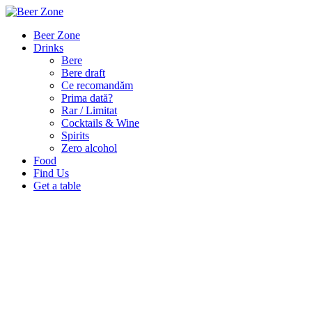
Beer Zone
Drinks
Bere
Bere draft
Ce recomandăm
Prima dată?
Rar / Limitat
Cocktails & Wine
Spirits
Zero alcohol
Food
Find Us
Get a table