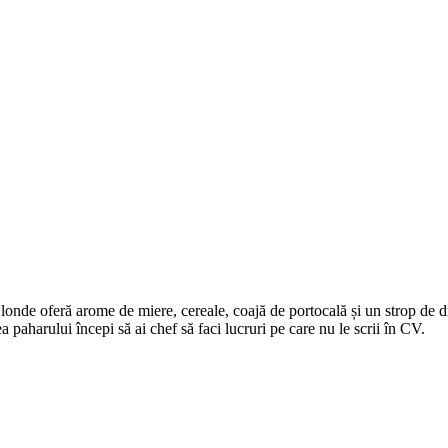
onde oferă arome de miere, cereale, coajă de portocală și un strop de dro
a paharului începi să ai chef să faci lucruri pe care nu le scrii în CV.