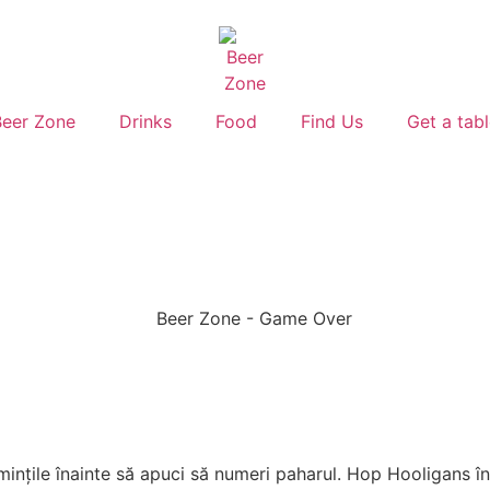
Beer Zone
Drinks
Food
Find Us
Get a tab
u mințile înainte să apuci să numeri paharul. Hop Hooligans înș