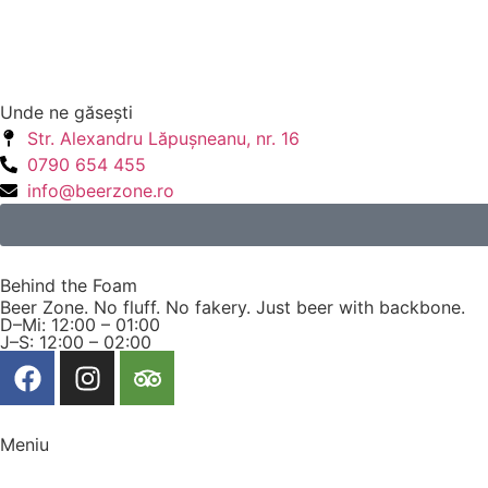
Unde ne găseşti
Str. Alexandru Lăpuşneanu, nr. 16
0790 654 455
info@beerzone.ro
Behind the Foam
Beer Zone. No fluff. No fakery. Just beer with backbone.
D–Mi: 12:00 – 01:00
J–S: 12:00 – 02:00
Meniu