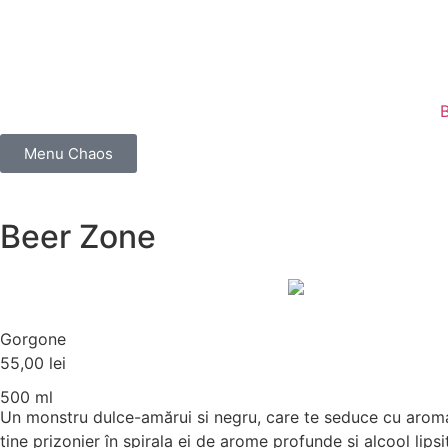
Menu Chaos
Beer Zone
Gorgone
55,00
lei
500 ml
Un monstru dulce-amărui si negru, care te seduce cu aroma 
ține prizonier în spirala ei de arome profunde și alcool lips