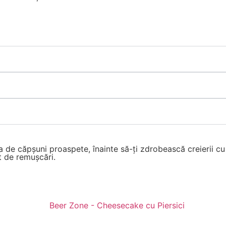
de căpșuni proaspete, înainte să-ți zdrobească creierii cu 
it de remușcări.