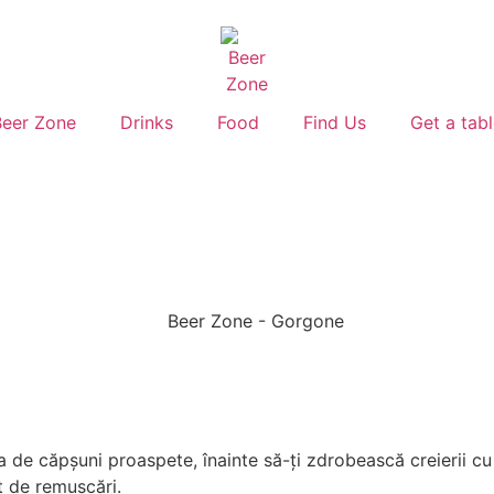
Beer Zone
Drinks
Food
Find Us
Get a tab
de căpșuni proaspete, înainte să-ți zdrobească creierii cu 
it de remușcări.