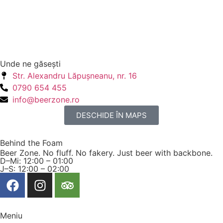
Unde ne găseşti
Str. Alexandru Lăpuşneanu, nr. 16
0790 654 455
info@beerzone.ro
DESCHIDE ÎN MAPS
Behind the Foam
Beer Zone. No fluff. No fakery. Just beer with backbone.
D–Mi: 12:00 – 01:00
J–S: 12:00 – 02:00
Meniu