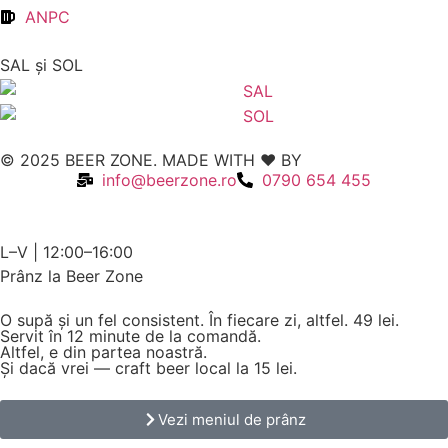
ANPC
SAL şi SOL
© 2025 BEER ZONE. MADE WITH ❤️ BY
VMWeb
info@beerzone.ro
0790 654 455
L–V | 12:00–16:00
Prânz la Beer Zone
O supă și un fel consistent. În fiecare zi, altfel.
49 lei.
Servit în 12 minute de la comandă.
Altfel, e din partea noastră.
Și dacă vrei — craft beer local la 15 lei.
Vezi meniul de prânz