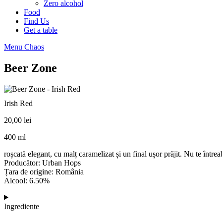
Zero alcohol
Food
Find Us
Get a table
Menu Chaos
Beer Zone
Irish Red
20,00
lei
400 ml
roșcată elegant, cu malț caramelizat și un final ușor prăjit. Nu te întreab
Producător: Urban Hops
Țara de origine: România
Alcool: 6.50%
Ingrediente