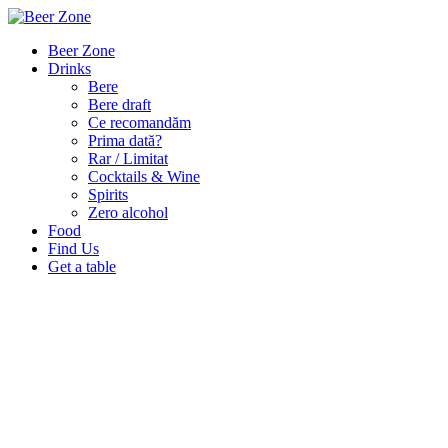
Beer Zone
Drinks
Bere
Bere draft
Ce recomandăm
Prima dată?
Rar / Limitat
Cocktails & Wine
Spirits
Zero alcohol
Food
Find Us
Get a table