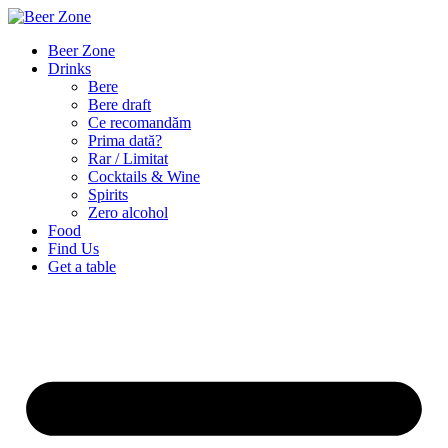
Beer Zone
Drinks
Bere
Bere draft
Ce recomandăm
Prima dată?
Rar / Limitat
Cocktails & Wine
Spirits
Zero alcohol
Food
Find Us
Get a table