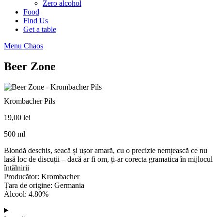
Zero alcohol
Food
Find Us
Get a table
Menu Chaos
Beer Zone
Krombacher Pils
19,00
lei
500 ml
Blondă deschis, seacă și ușor amară, cu o precizie nemțească ce nu
lasă loc de discuții – dacă ar fi om, ți-ar corecta gramatica în mijlocul
întâlnirii
Producător: Krombacher
Țara de origine: Germania
Alcool: 4.80%