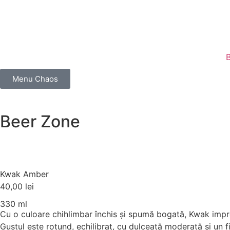
Menu Chaos
Beer Zone
Kwak Amber
40,00
lei
330 ml
Cu o culoare chihlimbar închis și spumă bogată, Kwak impre
Gustul este rotund, echilibrat, cu dulceață moderată și un fi