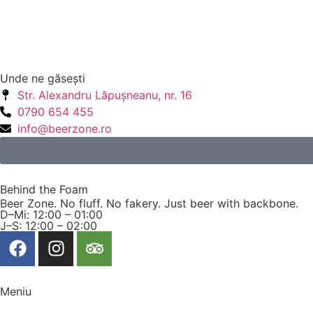
Unde ne găseşti
Str. Alexandru Lăpuşneanu, nr. 16
0790 654 455
info@beerzone.ro
Behind the Foam
Beer Zone. No fluff. No fakery. Just beer with backbone.
D–Mi: 12:00 – 01:00
J–S: 12:00 – 02:00
Meniu