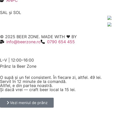
ANPC
SAL şi SOL
© 2025 BEER ZONE. MADE WITH ❤️ BY
VMWeb
info@beerzone.ro
0790 654 455
L–V | 12:00–16:00
Prânz la Beer Zone
O supă și un fel consistent. În fiecare zi, altfel.
49 lei.
Servit în 12 minute de la comandă.
Altfel, e din partea noastră.
Și dacă vrei — craft beer local la 15 lei.
Vezi meniul de prânz