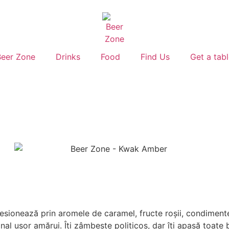
Beer Zone
Drinks
Food
Find Us
Get a tab
sionează prin aromele de caramel, fructe roșii, condimente 
nal ușor amărui. Îți zâmbește politicos, dar îți apasă toate 