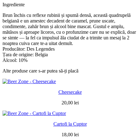
Ingrediente
Brun închis cu reflexe rubinii și spumă densă, această quadrupelă
belgiană e un amestec decadent de caramel, prune uscate,
condimente, zahăr brun și alcool bine mascat. Gustul e amplu,
mătăsos și aproape licoros, cu o profunzime care nu se explică, doar
se simte — la fel ca impulsul ăla ciudat de a trimite un mesaj la 2
noaptea cuiva care te-a uitat demult.
Producător: Des Legendes
Țara de origine: Belgia
Alcool: 10%
Alte produse care s-ar putea să-ți placă
Cheesecake
20,00
lei
Cartofi la Cuptor
18,00
lei