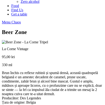
Zero alcohol
Food
Find Us
Get a table
Menu Chaos
Beer Zone
La Corne Vintage
95,00
lei
330 ml
Brun închis cu reflexe rubinii și spumă densă, această quadrupelă
belgiană e un amestec decadent de caramel, prune uscate,
condimente, zahăr brun și alcool bine mascat. Gustul e amplu,
mătăsos și aproape licoros, cu o profunzime care nu se explică, doar
se simte — la fel ca impulsul ăla ciudat de a trimite un mesaj la 2
noaptea cuiva care te-a uitat demult.
Producător: Des Legendes
Țara de origine: Belgia