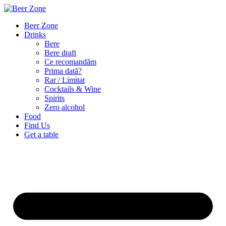
Beer Zone
Drinks
Bere
Bere draft
Ce recomandăm
Prima dată?
Rar / Limitat
Cocktails & Wine
Spirits
Zero alcohol
Food
Find Us
Get a table