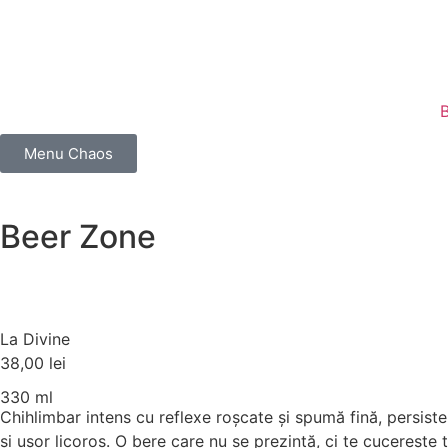
Menu Chaos
Beer Zone
La Divine
38,00
lei
330 ml
Chihlimbar intens cu reflexe roșcate și spumă fină, persis
și ușor licoros. O bere care nu se prezintă, ci te cucerește 