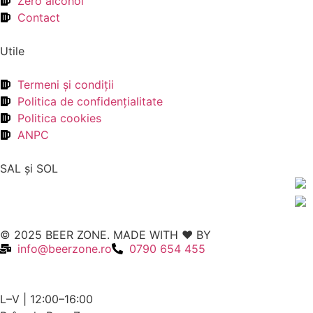
Zero alcohol
Contact
Utile
Termeni şi condiţii
Politica de confidenţialitate
Politica cookies
ANPC
SAL şi SOL
© 2025 BEER ZONE. MADE WITH ❤️ BY
VMWeb
info@beerzone.ro
0790 654 455
L–V | 12:00–16:00