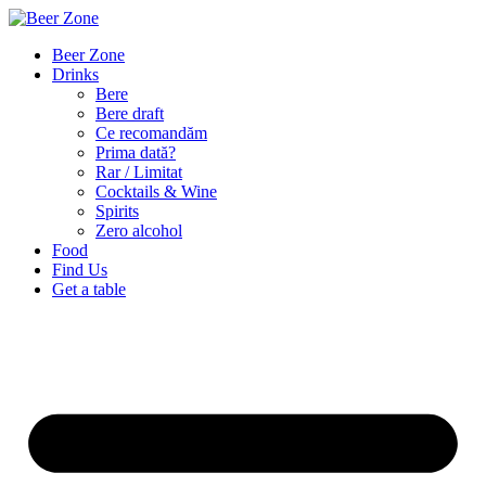
Beer Zone
Drinks
Bere
Bere draft
Ce recomandăm
Prima dată?
Rar / Limitat
Cocktails & Wine
Spirits
Zero alcohol
Food
Find Us
Get a table