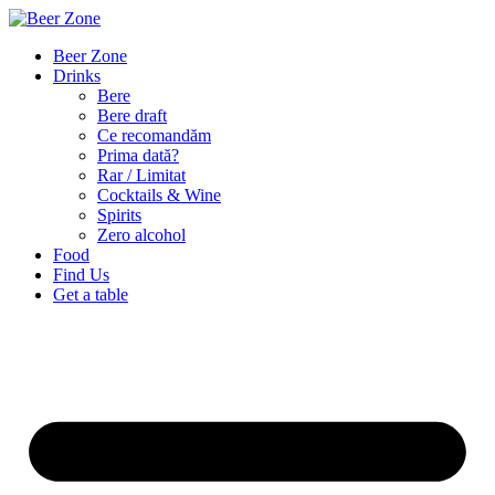
Beer Zone
Drinks
Bere
Bere draft
Ce recomandăm
Prima dată?
Rar / Limitat
Cocktails & Wine
Spirits
Zero alcohol
Food
Find Us
Get a table