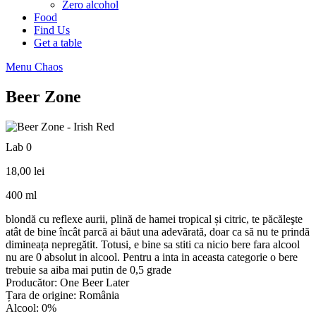
Zero alcohol
Food
Find Us
Get a table
Menu Chaos
Beer Zone
Lab 0
18,00
lei
400 ml
blondă cu reflexe aurii, plină de hamei tropical și citric, te păcăleşte
atât de bine încât parcă ai băut una adevărată, doar ca să nu te prindă
dimineața nepregătit. Totusi, e bine sa stiti ca nicio bere fara alcool
nu are 0 absolut in alcool. Pentru a inta in aceasta categorie o bere
trebuie sa aiba mai putin de 0,5 grade
Producător: One Beer Later
Țara de origine: România
Alcool: 0%