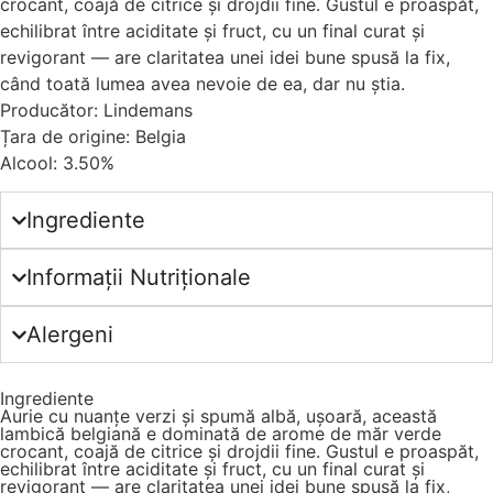
crocant, coajă de citrice și drojdii fine. Gustul e proaspăt,
echilibrat între aciditate și fruct, cu un final curat și
revigorant — are claritatea unei idei bune spusă la fix,
când toată lumea avea nevoie de ea, dar nu știa.
Producător: Lindemans
Țara de origine: Belgia
Alcool: 3.50%
Ingrediente
Informații Nutriționale
Alergeni
Ingrediente
Aurie cu nuanțe verzi și spumă albă, ușoară, această
lambică belgiană e dominată de arome de măr verde
crocant, coajă de citrice și drojdii fine. Gustul e proaspăt,
echilibrat între aciditate și fruct, cu un final curat și
revigorant — are claritatea unei idei bune spusă la fix,