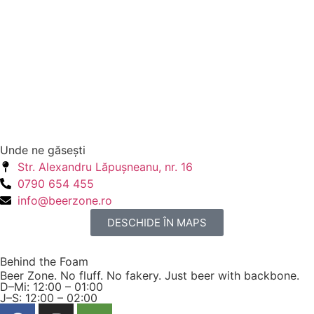
Unde ne găseşti
Str. Alexandru Lăpuşneanu, nr. 16
0790 654 455
info@beerzone.ro
DESCHIDE ÎN MAPS
Behind the Foam
Beer Zone. No fluff. No fakery. Just beer with backbone.
D–Mi: 12:00 – 01:00
J–S: 12:00 – 02:00