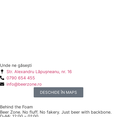
Unde ne găseşti
Str. Alexandru Lăpuşneanu, nr. 16
0790 654 455
info@beerzone.ro
DESCHIDE ÎN MAPS
Behind the Foam
Beer Zone. No fluff. No fakery. Just beer with backbone.
D–Mi: 12:00 – 01:00