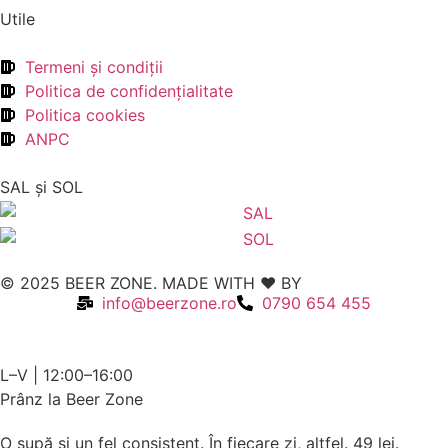
Utile
Termeni şi condiţii
Politica de confidenţialitate
Politica cookies
ANPC
SAL şi SOL
© 2025 BEER ZONE. MADE WITH ❤️ BY
VMWeb
info@beerzone.ro
0790 654 455
L–V | 12:00–16:00
Prânz la Beer Zone
O supă și un fel consistent. În fiecare zi, altfel.
49 lei.