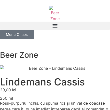
Menu Chaos
Beer Zone
Lindemans Cassis
29,00
lei
250 ml
Roșu-purpuriu închis, cu spumă roz și un val de coacăze
negre care îți pune imediat întrebarea dacă ai comandat o