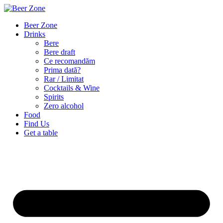
Beer Zone
Drinks
Bere
Bere draft
Ce recomandăm
Prima dată?
Rar / Limitat
Cocktails & Wine
Spirits
Zero alcohol
Food
Find Us
Get a table