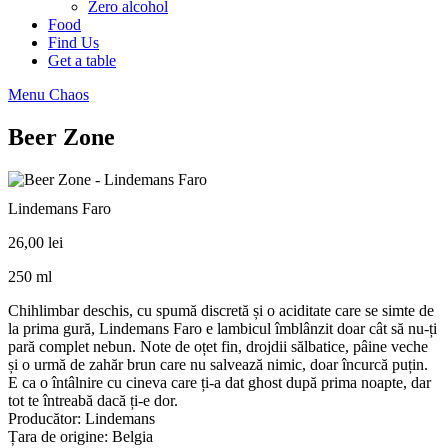
Zero alcohol
Food
Find Us
Get a table
Menu Chaos
Beer Zone
Lindemans Faro
26,00
lei
250 ml
Chihlimbar deschis, cu spumă discretă și o aciditate care se simte de
la prima gură, Lindemans Faro e lambicul îmblânzit doar cât să nu-ți
pară complet nebun. Note de oțet fin, drojdii sălbatice, pâine veche
și o urmă de zahăr brun care nu salvează nimic, doar încurcă puțin.
E ca o întâlnire cu cineva care ți-a dat ghost după prima noapte, dar
tot te întreabă dacă ți-e dor.
Producător: Lindemans
Țara de origine: Belgia