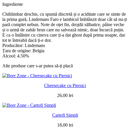
Ingrediente
Chihlimbar deschis, cu spumă discretă și o aciditate care se simte de
la prima gură, Lindemans Faro e lambicul îmblânzit doar cât să nu-ți
pară complet nebun. Note de oțet fin, drojdii sălbatice, pâine veche
și o urmă de zahăr brun care nu salvează nimic, doar încurcă puțin.
E ca o întâlnire cu cineva care ți-a dat ghost după prima noapte, dar
tot te întreabă dacă ți-e dor.
Producător: Lindemans
Țara de origine: Belgia
Alcool: 4.50%
Alte produse care s-ar putea să-ți placă
Cheesecake cu Piersici
26,00
lei
Cartofi Simpli
18,00
lei