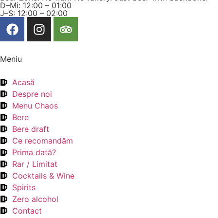
D–Mi: 12:00 – 01:00
J–S: 12:00 – 02:00
Meniu
Acasă
Despre noi
Menu Chaos
Bere
Bere draft
Ce recomandăm
Prima dată?
Rar / Limitat
Cocktails & Wine
Spirits
Zero alcohol
Contact