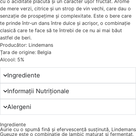
cu o aciditate plăcută și un caracter ușor fructat. Arome
de mere verzi, citrice și un strop de vin vechi, care dau o
senzație de prospețime și complexitate. Este o bere care
te prinde într-un dans între dulce și acrișor, o combinație
clasică care te face să te întrebi de ce nu ai mai băut
astfel de beri.
Producător: Lindemans
Țara de origine: Belgia
Alcool: 5%
Ingrediente
Informații Nutriționale
Alergeni
Ingrediente
Aurie cu o spumă fină și efervescență susținută, Lindemans
Gueuze este o combinație de lambic maturat și fermentat,