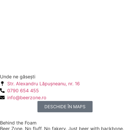
Unde ne găseşti
Str. Alexandru Lăpuşneanu, nr. 16
0790 654 455
info@beerzone.ro
DESCHIDE ÎN MAPS
Behind the Foam
Beer Zone. No fluff. No fakery. Just beer with backbone.