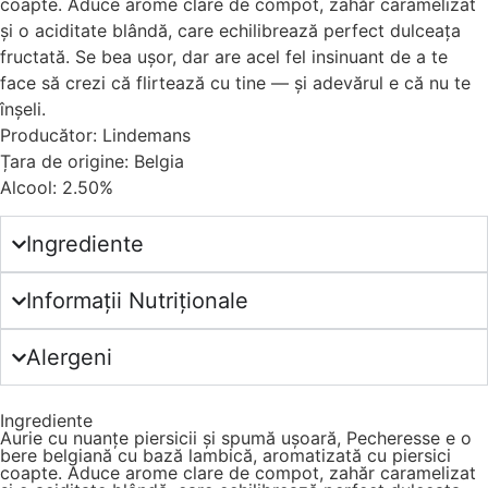
coapte. Aduce arome clare de compot, zahăr caramelizat
și o aciditate blândă, care echilibrează perfect dulceața
fructată. Se bea ușor, dar are acel fel insinuant de a te
face să crezi că flirtează cu tine — și adevărul e că nu te
înșeli.
Producător: Lindemans
Țara de origine: Belgia
Alcool: 2.50%
Ingrediente
Informații Nutriționale
Alergeni
Ingrediente
Aurie cu nuanțe piersicii și spumă ușoară, Pecheresse e o
bere belgiană cu bază lambică, aromatizată cu piersici
coapte. Aduce arome clare de compot, zahăr caramelizat