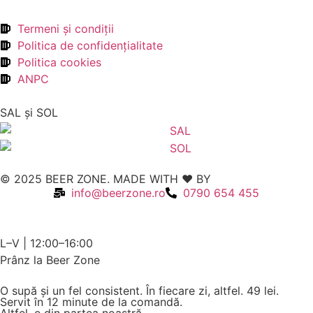
Termeni şi condiţii
Politica de confidenţialitate
Politica cookies
ANPC
SAL şi SOL
© 2025 BEER ZONE. MADE WITH ❤️ BY
VMWeb
info@beerzone.ro
0790 654 455
L–V | 12:00–16:00
Prânz la Beer Zone
O supă și un fel consistent. În fiecare zi, altfel.
49 lei.
Servit în 12 minute de la comandă.