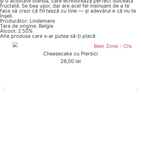
și o aciditate blândă, care echilibrează perfect dulceața
fructată. Se bea ușor, dar are acel fel insinuant de a te
face să crezi că flirtează cu tine — și adevărul e că nu te
înșeli.
Producător: Lindemans
Țara de origine: Belgia
Alcool: 2.50%
Alte produse care s-ar putea să-ți placă
Cheesecake cu Piersici
26,00
lei