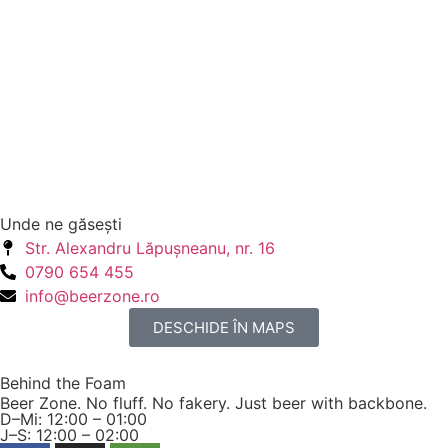
Unde ne găseşti
Str. Alexandru Lăpuşneanu, nr. 16
0790 654 455
info@beerzone.ro
DESCHIDE ÎN MAPS
Behind the Foam
Beer Zone. No fluff. No fakery. Just beer with backbone.
D–Mi: 12:00 – 01:00
J–S: 12:00 – 02:00