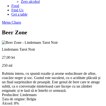
Zero alcohol
Food
Find Us
Get a table
Menu Chaos
Beer Zone
Lindemans Tarot Noir
27,00
lei
250 ml
Rubiniu intens, cu spumă rozalie și arome seducătoare de afine,
coacăze negre și soc. Gustul este suculent, cu o aciditate plăcută și
un final surprinzător de proaspăt. Este genul de bere care te atrage
subtil, ca o conversație misterioasă care începe cu un zâmbet
enigmatic și te lasă să te întrebi ce urmează.
Producător: Lindemans
Țara de origine: Belgia
Alcool: 8%