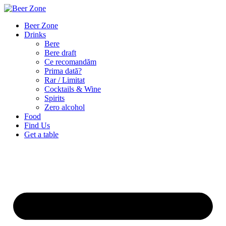
Beer Zone
Drinks
Bere
Bere draft
Ce recomandăm
Prima dată?
Rar / Limitat
Cocktails & Wine
Spirits
Zero alcohol
Food
Find Us
Get a table