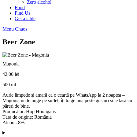
Zero alcohol
Food
Find Us
Get a table
Menu Chaos
Beer Zone
Magonia
42,00
lei
500 ml
Aurie limpede și amară ca o ceartă pe WhatsApp la 2 noaptea –
Magonia nu te unge pe suflet, îți trage una peste gusturi și te lasă cu
păreri de bine.
Producător: Hop Hooligans
Țara de origine: România
Alcool: 8%