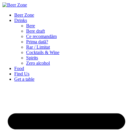
Beer Zone
Drinks
Bere
Bere draft
Ce recomandăm
Prima dată?
Rar / Limitat
Cocktails & Wine
Spirits
Zero alcohol
Food
Find Us
Get a table