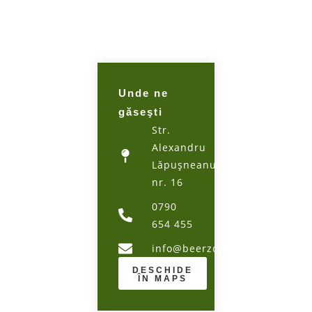
Unde ne
găseşti
Str.
Alexandru
Lăpuşneanu,
nr. 16
0790
654 455
info@beerzone.ro
DESCHIDE
ÎN MAPS