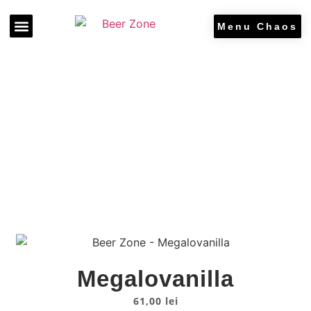
Menu Chaos
Beer Zone
Find Us
Get a table
Beer Zone
Megalovanilla
61,00
lei