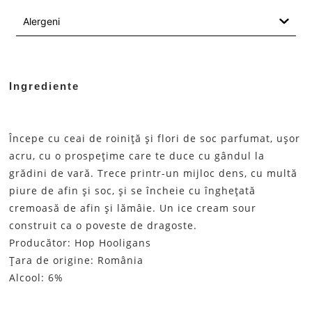
Alergeni
Ingrediente
Începe cu ceai de roiniță și flori de soc parfumat, ușor
acru, cu o prospețime care te duce cu gândul la
grădini de vară. Trece printr-un mijloc dens, cu multă
piure de afin și soc, și se încheie cu înghețată
cremoasă de afin și lămâie. Un ice cream sour
construit ca o poveste de dragoste.
Producător: Hop Hooligans
Țara de origine: România
Alcool: 6%