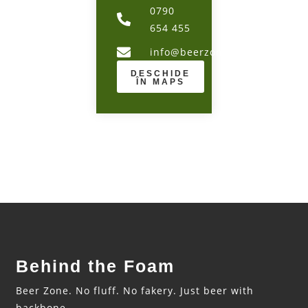
0790
654 455
info@beerzone.ro
DESCHIDE
ÎN MAPS
Behind the Foam
Beer Zone. No fluff. No fakery. Just beer with
backbone.