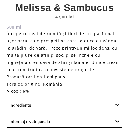
Melissa & Sambucus
47,00
lei
500 ml
Începe cu ceai de roiniță și flori de soc parfumat,
ușor acru, cu o prospețime care te duce cu gândul
la grădini de vară. Trece printr-un mijloc dens, cu
multă piure de afin și soc, și se încheie cu
înghețată cremoasă de afin și lămâie. Un ice cream
sour construit ca o poveste de dragoste.
Producător: Hop Hooligans
Țara de origine: România
Alcool: 6%
Ingrediente
Informații Nutriționale