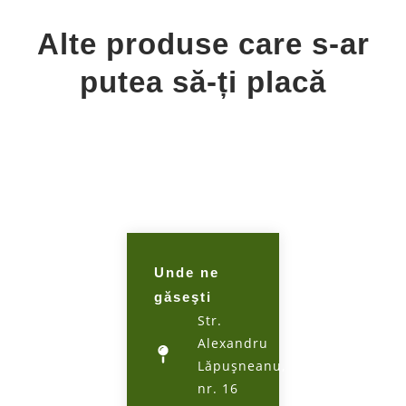
Alte produse care s-ar
putea să-ți placă
Unde ne
găseşti
Str.
Alexandru
Lăpuşneanu,
nr. 16