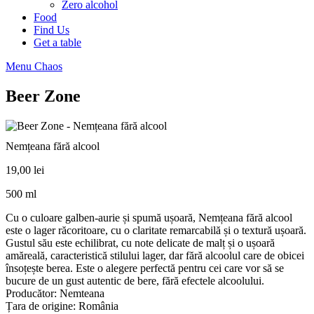
Zero alcohol
Food
Find Us
Get a table
Menu Chaos
Beer Zone
Nemțeana fără alcool
19,00
lei
500 ml
Cu o culoare galben-aurie și spumă ușoară, Nemțeana fără alcool
este o lager răcoritoare, cu o claritate remarcabilă și o textură ușoară.
Gustul său este echilibrat, cu note delicate de malț și o ușoară
amăreală, caracteristică stilului lager, dar fără alcoolul care de obicei
însoțește berea. Este o alegere perfectă pentru cei care vor să se
bucure de un gust autentic de bere, fără efectele alcoolului.
Producător: Nemteana
Țara de origine: România