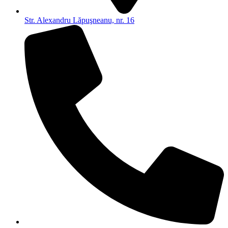
Str. Alexandru Lăpuşneanu, nr. 16