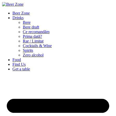
Beer Zone
Drinks
Bere
Bere draft
Ce recomandăm
Prima dată?
Rar / Limitat
Cocktails & Wine
Spirits
Zero alcohol
Food
Find Us
Get a table