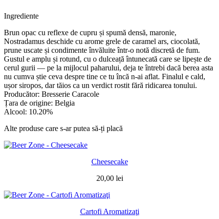
Ingrediente
Brun opac cu reflexe de cupru și spumă densă, maronie,
Nostradamus deschide cu arome grele de caramel ars, ciocolată,
prune uscate și condimente învăluite într-o notă discretă de fum.
Gustul e amplu și rotund, cu o dulceață întunecată care se lipește de
cerul gurii — pe la mijlocul paharului, deja te întrebi dacă berea asta
nu cumva știe ceva despre tine ce tu încă n-ai aflat. Finalul e cald,
ușor siropos, dar tăios ca un verdict rostit fără ridicarea tonului.
Producător: Bresserie Caracole
Țara de origine: Belgia
Alcool: 10.20%
Alte produse care s-ar putea să-ți placă
Cheesecake
20,00
lei
Cartofi Aromatizaţi