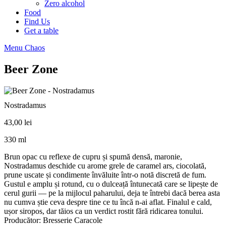
Zero alcohol
Food
Find Us
Get a table
Menu Chaos
Beer Zone
Nostradamus
43,00
lei
330 ml
Brun opac cu reflexe de cupru și spumă densă, maronie,
Nostradamus deschide cu arome grele de caramel ars, ciocolată,
prune uscate și condimente învăluite într-o notă discretă de fum.
Gustul e amplu și rotund, cu o dulceață întunecată care se lipește de
cerul gurii — pe la mijlocul paharului, deja te întrebi dacă berea asta
nu cumva știe ceva despre tine ce tu încă n-ai aflat. Finalul e cald,
ușor siropos, dar tăios ca un verdict rostit fără ridicarea tonului.
Producător: Bresserie Caracole