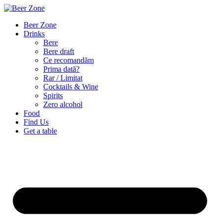
Beer Zone
Drinks
Bere
Bere draft
Ce recomandăm
Prima dată?
Rar / Limitat
Cocktails & Wine
Spirits
Zero alcohol
Food
Find Us
Get a table