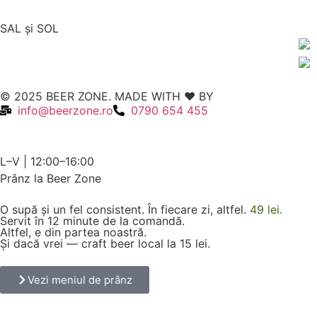
SAL şi SOL
© 2025 BEER ZONE. MADE WITH ❤️ BY
VMWeb
info@beerzone.ro
0790 654 455
L–V | 12:00–16:00
Prânz la Beer Zone
O supă și un fel consistent. În fiecare zi, altfel.
49 lei.
Servit în 12 minute de la comandă.
Altfel, e din partea noastră.
Și dacă vrei — craft beer local la 15 lei.
Vezi meniul de prânz