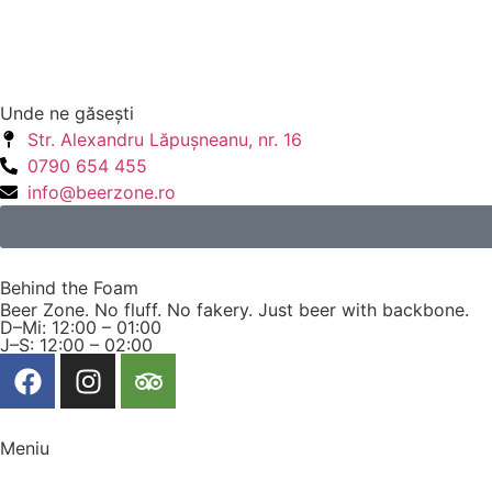
Unde ne găseşti
Str. Alexandru Lăpuşneanu, nr. 16
0790 654 455
info@beerzone.ro
Behind the Foam
Beer Zone. No fluff. No fakery. Just beer with backbone.
D–Mi: 12:00 – 01:00
J–S: 12:00 – 02:00
Meniu