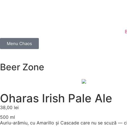
Menu Chaos
Beer Zone
Oharas Irish Pale Ale
38,00
lei
500 ml
Auriu-arămiu, cu Amarillo și Cascade care nu se scuză — cit