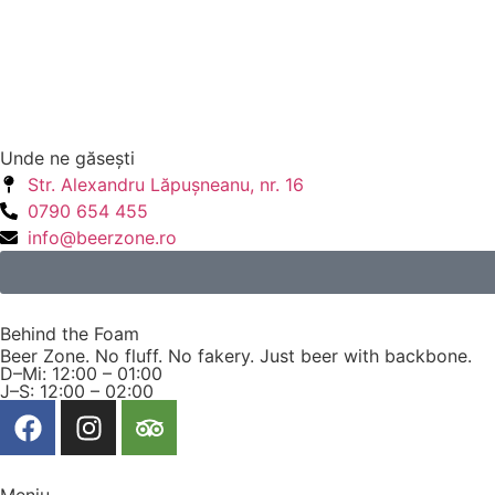
Unde ne găseşti
Str. Alexandru Lăpuşneanu, nr. 16
0790 654 455
info@beerzone.ro
Behind the Foam
Beer Zone. No fluff. No fakery. Just beer with backbone.
D–Mi: 12:00 – 01:00
J–S: 12:00 – 02:00