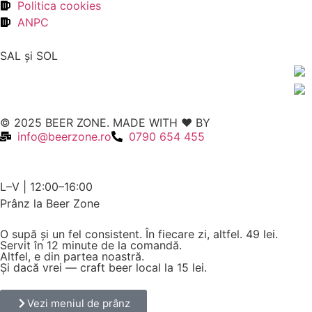
Politica cookies
ANPC
SAL şi SOL
© 2025 BEER ZONE. MADE WITH ❤️ BY
VMWeb
info@beerzone.ro
0790 654 455
L–V | 12:00–16:00
Prânz la Beer Zone
O supă și un fel consistent. În fiecare zi, altfel.
49 lei.
Servit în 12 minute de la comandă.
Altfel, e din partea noastră.
Și dacă vrei — craft beer local la 15 lei.
Vezi meniul de prânz