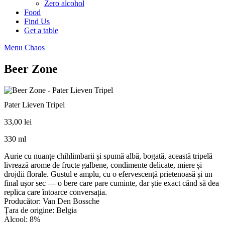
Zero alcohol
Food
Find Us
Get a table
Menu Chaos
Beer Zone
Pater Lieven Tripel
33,00
lei
330 ml
Aurie cu nuanțe chihlimbarii și spumă albă, bogată, această tripelă
livrează arome de fructe galbene, condimente delicate, miere și
drojdii florale. Gustul e amplu, cu o efervescență prietenoasă și un
final ușor sec — o bere care pare cuminte, dar știe exact când să dea
replica care întoarce conversația.
Producător: Van Den Bossche
Țara de origine: Belgia
Alcool: 8%