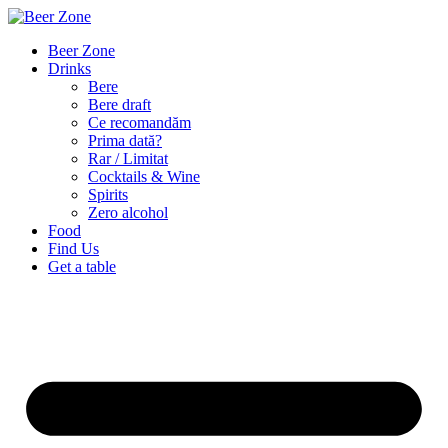
Beer Zone
Drinks
Bere
Bere draft
Ce recomandăm
Prima dată?
Rar / Limitat
Cocktails & Wine
Spirits
Zero alcohol
Food
Find Us
Get a table