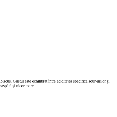
iscus. Gustul este echilibrat între aciditatea specifică sour-urilor și
oaspătă și răcoritoare.