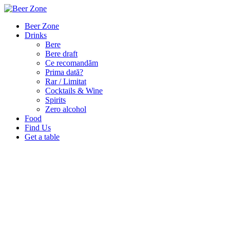
Beer Zone
Drinks
Bere
Bere draft
Ce recomandăm
Prima dată?
Rar / Limitat
Cocktails & Wine
Spirits
Zero alcohol
Food
Find Us
Get a table