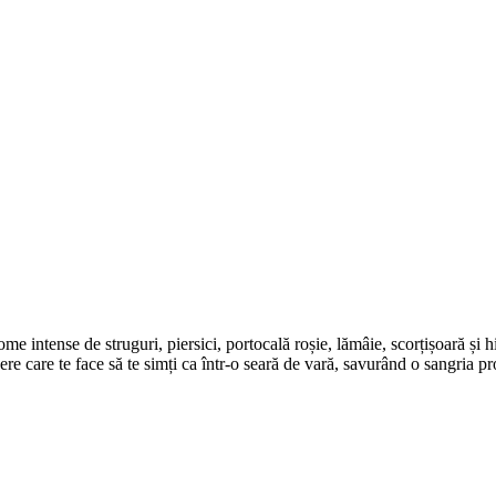
 intense de struguri, piersici, portocală roșie, lămâie, scorțișoară și hib
bere care te face să te simți ca într-o seară de vară, savurând o sangria pr