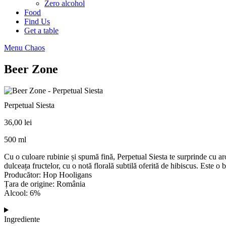
Zero alcohol
Food
Find Us
Get a table
Menu Chaos
Beer Zone
Perpetual Siesta
36,00
lei
500 ml
Cu o culoare rubinie și spumă fină, Perpetual Siesta te surprinde cu arome
dulceața fructelor, cu o notă florală subtilă oferită de hibiscus. Este o 
Producător: Hop Hooligans
Țara de origine: România
Alcool: 6%
Ingrediente