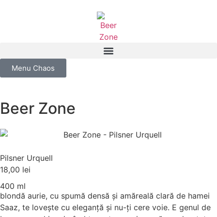
Menu Chaos
Beer Zone
Pilsner Urquell
18,00
lei
400 ml
blondă aurie, cu spumă densă și amăreală clară de hamei
Saaz, te lovește cu eleganță și nu-ți cere voie. E genul de