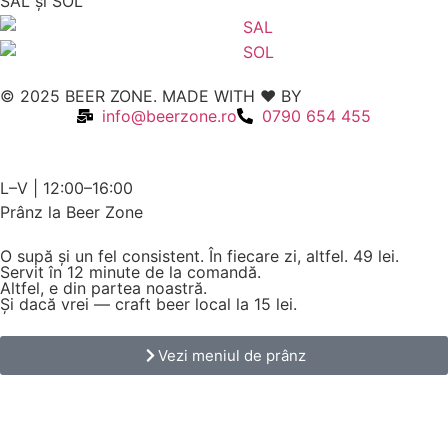
SAL şi SOL
© 2025 BEER ZONE. MADE WITH ❤️ BY
VMWeb
info@beerzone.ro
0790 654 455
L–V | 12:00–16:00
Prânz la Beer Zone
O supă și un fel consistent. În fiecare zi, altfel.
49 lei.
Servit în 12 minute de la comandă.
Altfel, e din partea noastră.
Și dacă vrei — craft beer local la 15 lei.
Vezi meniul de prânz