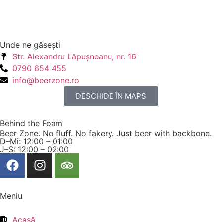
Unde ne găseşti
Str. Alexandru Lăpuşneanu, nr. 16
0790 654 455
info@beerzone.ro
DESCHIDE ÎN MAPS
Behind the Foam
Beer Zone. No fluff. No fakery. Just beer with backbone.
D–Mi: 12:00 – 01:00
J–S: 12:00 – 02:00
Meniu
Acasă