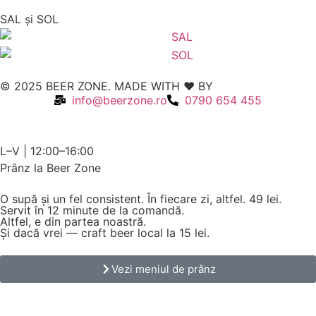
SAL şi SOL
© 2025 BEER ZONE. MADE WITH ❤️ BY
VMWeb
info@beerzone.ro
0790 654 455
L–V | 12:00–16:00
Prânz la Beer Zone
O supă și un fel consistent. În fiecare zi, altfel.
49 lei.
Servit în 12 minute de la comandă.
Altfel, e din partea noastră.
Și dacă vrei — craft beer local la 15 lei.
Vezi meniul de prânz