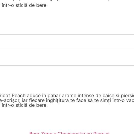
 într-o sticlă de bere.
icot Peach aduce în pahar arome intense de caise și piersic
-acrișor, iar fiecare înghițitură te face să te simți într-o v
 într-o sticlă de bere.