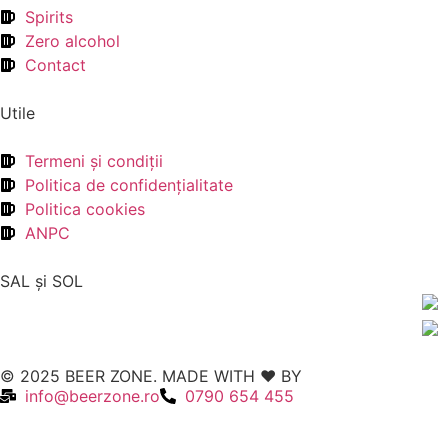
Spirits
Zero alcohol
Contact
Utile
Termeni şi condiţii
Politica de confidenţialitate
Politica cookies
ANPC
SAL şi SOL
© 2025 BEER ZONE. MADE WITH ❤️ BY
VMWeb
info@beerzone.ro
0790 654 455