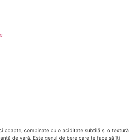
le
i coapte, combinate cu o aciditate subtilă și o textură
acanță de vară. Este genul de bere care te face să îți