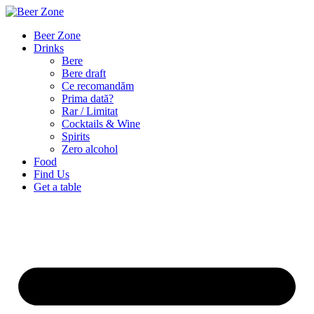
Beer Zone
Drinks
Bere
Bere draft
Ce recomandăm
Prima dată?
Rar / Limitat
Cocktails & Wine
Spirits
Zero alcohol
Food
Find Us
Get a table