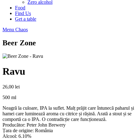
Zero alcohol
Food
Find Us
Get a table
Menu Chaos
Beer Zone
Ravu
26,00
lei
500 ml
Neagră la culoare, IPA la suflet. Malț prăjit care întunecă paharul și
hamei care luminează aroma cu citrice și rășină. Arată a stout și se
comportă ca o IPA. O contradicție care funcționează.
Producător: Peter John Brewery
Țara de origine: România
Alcool: 6.10%