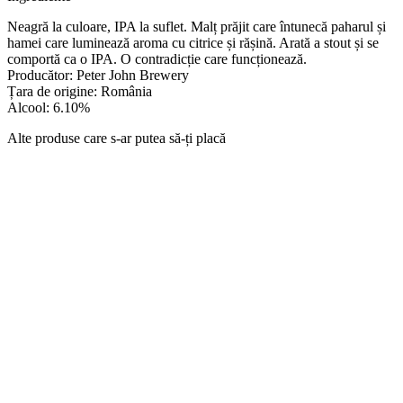
Neagră la culoare, IPA la suflet. Malț prăjit care întunecă paharul și
hamei care luminează aroma cu citrice și rășină. Arată a stout și se
comportă ca o IPA. O contradicție care funcționează.
Producător: Peter John Brewery
Țara de origine: România
Alcool: 6.10%
Alte produse care s-ar putea să-ți placă