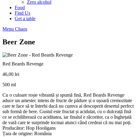
Zero alcohol
Food
Find Us
Get a table
Menu Chaos
Beer Zone
Red Beards Revenge
46,00
lei
500 ml
Cu o culoare roșie vibrantă și spumă fină, Red Beards Revenge
aduce un amestec intens de fructe de pădure și o ușoară cremozitate
care te face să te întrebi dacă nu cumva ai descoperit desertul perfect
sub formă de bere. Gustul este fructat și acidulat, cu o dulceață fină
ce se echilibrează cu aciditatea, iar finalul e răcoritor, ca o înghețată
de vară care te surprinde tocmai atunci când credeai că nu mai poți.
Producător: Hop Hooligans
Țara de origine: România