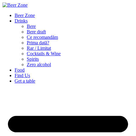
Beer Zone
Drinks
Bere
Bere draft
Ce recomandăm
Prima dată?
Rar / Limitat
Cocktails & Wine
Spirits
Zero alcohol
Food
Find Us
Get a table