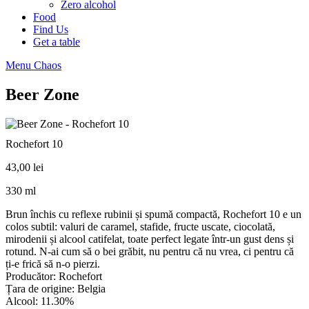
Zero alcohol
Food
Find Us
Get a table
Menu Chaos
Beer Zone
Rochefort 10
43,00
lei
330 ml
Brun închis cu reflexe rubinii și spumă compactă, Rochefort 10 e un
colos subtil: valuri de caramel, stafide, fructe uscate, ciocolată,
mirodenii și alcool catifelat, toate perfect legate într-un gust dens și
rotund. N-ai cum să o bei grăbit, nu pentru că nu vrea, ci pentru că
ți-e frică să n-o pierzi.
Producător: Rochefort
Țara de origine: Belgia
Alcool: 11.30%