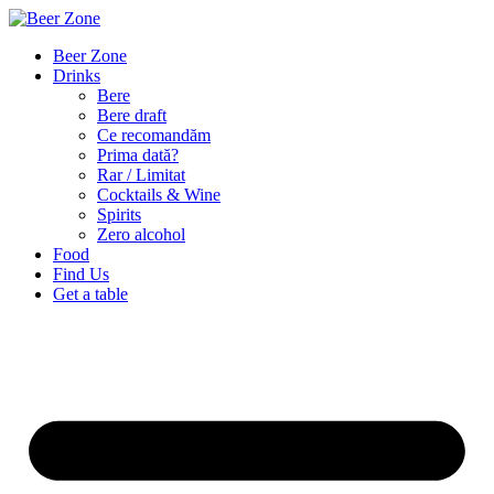
Beer Zone
Drinks
Bere
Bere draft
Ce recomandăm
Prima dată?
Rar / Limitat
Cocktails & Wine
Spirits
Zero alcohol
Food
Find Us
Get a table