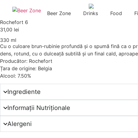
Beer Zone
Drinks
Food
F
Rochefort 6
31,00
lei
330 ml
Cu o culoare brun-rubinie profundă și o spumă fină ca o pr
dens, rotund, cu o dulceață subtilă și un final cald, aproap
Producător: Rochefort
Țara de origine: Belgia
Alcool: 7.50%
Ingrediente
Informații Nutriționale
Alergeni