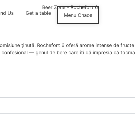
ind Us
Get a table
Menu Chaos
omisiune ținută, Rochefort 6 oferă arome intense de fructe
e confesional — genul de bere care îți dă impresia că tocmai