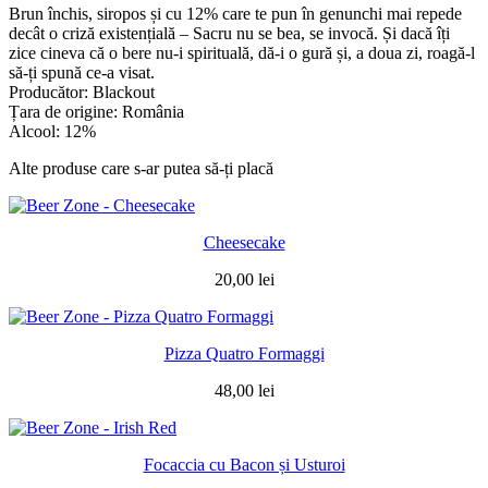
Brun închis, siropos și cu 12% care te pun în genunchi mai repede
decât o criză existențială – Sacru nu se bea, se invocă. Și dacă îți
zice cineva că o bere nu-i spirituală, dă-i o gură și, a doua zi, roagă-l
să-ți spună ce-a visat.
Producător: Blackout
Țara de origine: România
Alcool: 12%
Alte produse care s-ar putea să-ți placă
Cheesecake
20,00
lei
Pizza Quatro Formaggi
48,00
lei
Focaccia cu Bacon și Usturoi