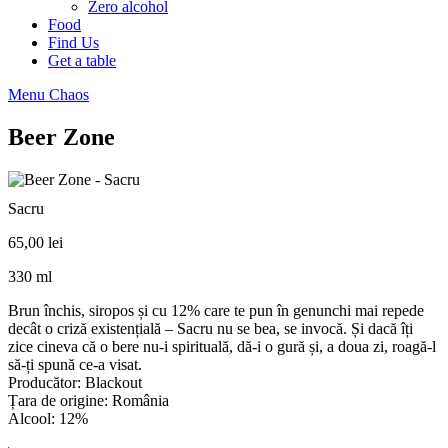
Zero alcohol
Food
Find Us
Get a table
Menu Chaos
Beer Zone
Sacru
65,00
lei
330 ml
Brun închis, siropos și cu 12% care te pun în genunchi mai repede
decât o criză existențială – Sacru nu se bea, se invocă. Și dacă îți
zice cineva că o bere nu-i spirituală, dă-i o gură și, a doua zi, roagă-l
să-ți spună ce-a visat.
Producător: Blackout
Țara de origine: România
Alcool: 12%