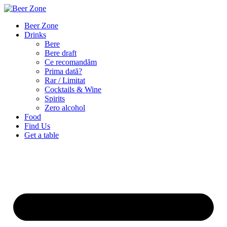
Beer Zone
Drinks
Bere
Bere draft
Ce recomandăm
Prima dată?
Rar / Limitat
Cocktails & Wine
Spirits
Zero alcohol
Food
Find Us
Get a table